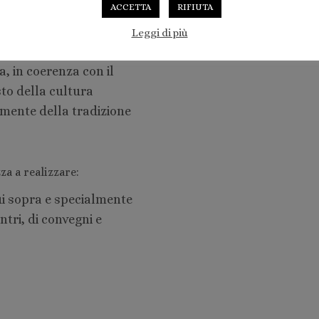
ACCETTA
RIFIUTA
ritico-scientifica
Leggi di più
comunicazione degli
a, in coerenza con il
sto della cultura
amente della tradizione
zza a realizzare:
cui sopra e specialmente
ontri, di convegni e