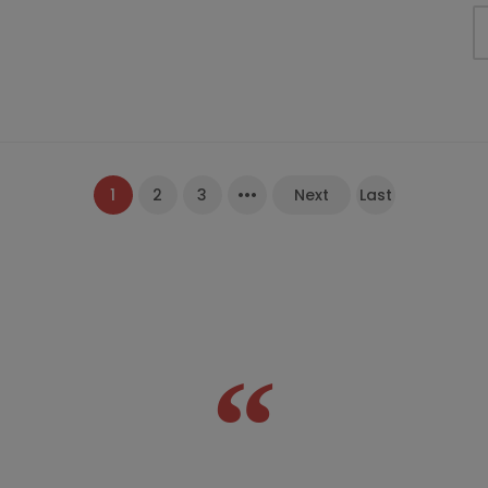
1
2
3
•••
Next
Last