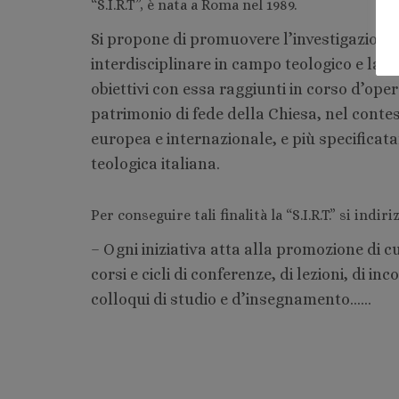
“S.I.R.T”, è nata a Roma nel 1989.
Si propone di promuovere l’investigazione c
interdisciplinare in campo teologico e la 
obiettivi con essa raggiunti in corso d’oper
patrimonio di fede della Chiesa, nel conte
europea e internazionale, e più specificat
teologica italiana.
Per conseguire tali finalità la “S.I.R.T.” si indiri
– Ogni iniziativa atta alla promozione di 
corsi e cicli di conferenze, di lezioni, di inc
colloqui di studio e d’insegnamento……