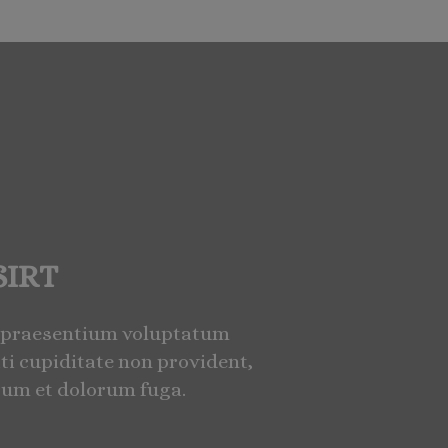
 SIRT
is praesentium voluptatum
ti cupiditate non provident,
orum et dolorum fuga.