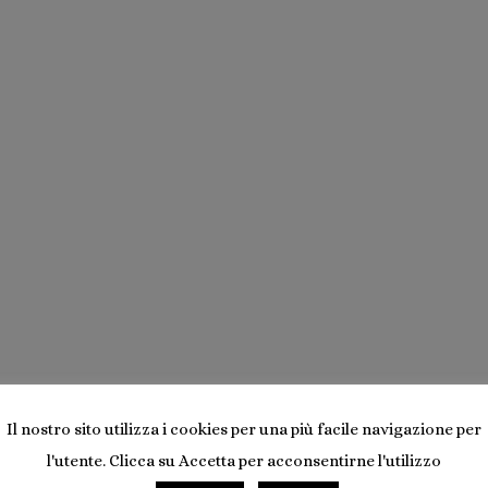
Istituto Costanza Scelf
rto nel 1983, per ricordare la signora Cost
o della morte, il 18 gennaio 1983, lavorava 
Rosmini per la sua tesi di licenza.
Il nostro sito utilizza i cookies per una più facile navigazione per
l'utente. Clicca su Accetta per acconsentirne l'utilizzo
in forma abbreviata