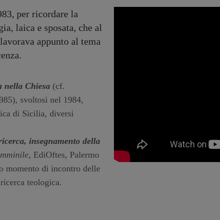
983, per ricordare la
ia, laica e sposata, che al
 lavorava appunto al tema
cenza.
 nella Chiesa
(cf.
985), svoltosi nel 1984,
ca di Sicilia, diversi
ricerca, insegnamento della
emminile
, EdiOftes, Palermo
imo momento di incontro delle
ricerca teologica.