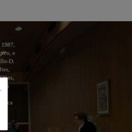
l 1987,
gico
, e
ello-D.
ftes,
iOftes,
: un
.
 Ed.
enica