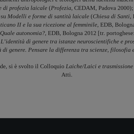
 di profezia laicale
(
Profezia
, CEDAM, Padova 2000); 
 su
Modelli e forme di santità laicale
(
Chiesa di Santi
,
aticano II e la sua ricezione al femminile
, EDB, Bologna
. Quale autonomia?
, EDB, Bologna 2012 [tr. portoghese
u
L’identità di genere tra istanze neuroscientifiche e pr
à di genere. Pensare la differenza tra scienze, filosofia 
de, si è svolto il Colloquio
Laiche/Laici e trasmissione
Atti.