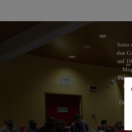
Sono s
due Co
nel 1
Mog
Paler
Pal
pro
Dehon