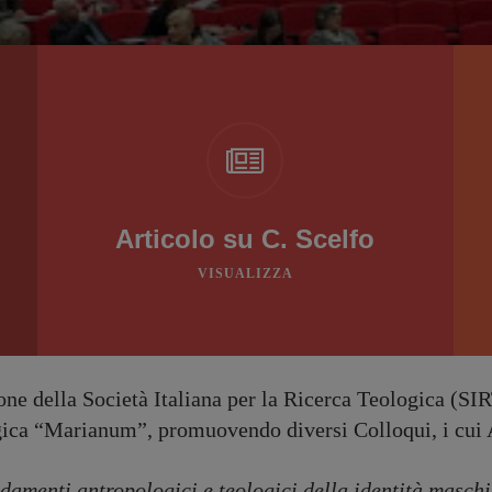
Articolo su C. Scelfo
VISUALIZZA
e della Società Italiana per la Ricerca Teologica (SIRT)
ica “Marianum”, promuovendo diversi Colloqui, i cui Att
damenti antropologici e teologici della identità maschi