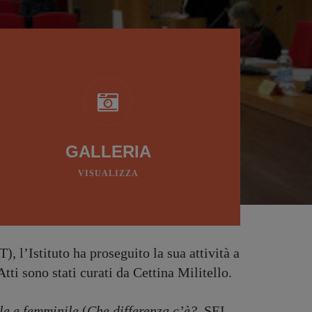
GALLERIA
VISUALIZZA
, l’Istituto ha proseguito la sua attività a
i sono stati curati da Cettina Militello.
le e femminile
(
Che differenza c’è?
, SEI,